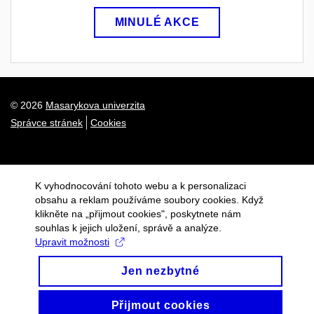
MINULÉ AKCE
© 2026
Masarykova univerzita
Správce stránek
Cookies
K vyhodnocování tohoto webu a k personalizaci
obsahu a reklam používáme soubory cookies. Když
klikněte na „přijmout cookies", poskytnete nám
souhlas k jejich uložení, správě a analýze.
Upravit možnosti
Jen nezbytné
Přijmout cookies