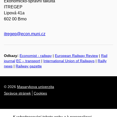
Ekonomicko-správní fakulta
ITREGEP
Lipová 41a
602 00 Brno
itregep@econ.muni.cz
Odkazy:
Economist - railway
|
European Railway Review
|
Rail
journal
EC – transport
|
International Union of Railways
|
Railly
news
|
Railway gazette
© 2026
Masarykova univerzita
Správce stránek
Cookies
K vyhodnocování tohoto webu a k personalizaci