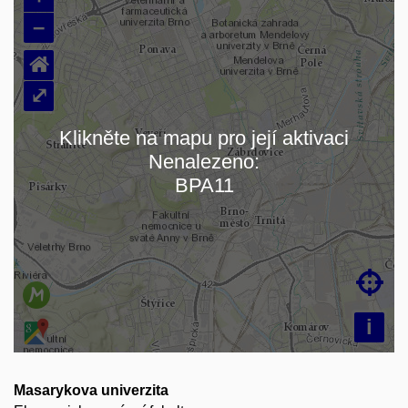
–
⌂
⤢
Klikněte na mapu pro její aktivaci
Nenalezeno:
Načítám mapu…
BPA11

i
Masarykova univerzita