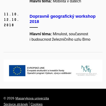
Hlavní téma:
Mobilita v datech
11.
10.
Dopravně geografický workshop
12.
10.
2018
2018
Hlavní téma:
Minulost, současnost
i budoucnost železničního uzlu Brno
© 2026
Masarykova univerzita
Správce stránek
Cookies