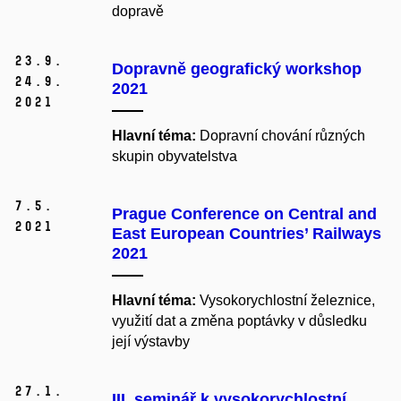
dopravě
23.
9.
Dopravně geografický workshop
24.
9.
2021
2021
Hlavní téma:
Dopravní chování různých
skupin obyvatelstva
7.
5.
Prague Conference on Central and
2021
East European Countries’ Railways
2021
Hlavní téma:
Vysokorychlostní železnice,
využití dat a změna poptávky v důsledku
její výstavby
27.
1.
III. seminář k vysokorychlostní