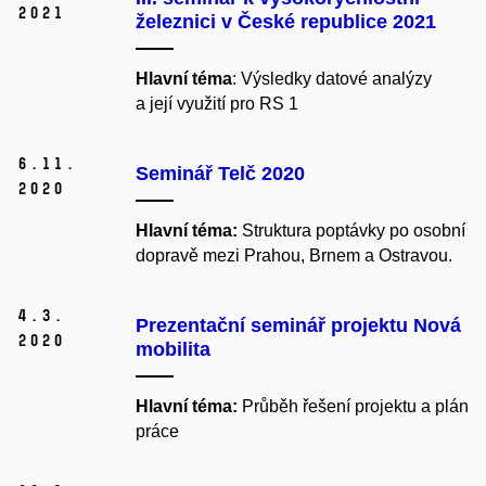
2021
železnici v České republice 2021
Hlavní téma
: Výsledky datové analýzy
a její využití pro RS 1
6.
11.
Seminář Telč 2020
2020
Hlavní téma:
Struktura poptávky po osobní
dopravě mezi Prahou, Brnem a Ostravou.
4.
3.
Prezentační seminář projektu Nová
2020
mobilita
Hlavní téma:
Průběh řešení projektu a plán
práce