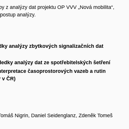
upy z analýzy dat projektu OP VVV „Nová mobilita“,
 postup analýzy.
dky analýzy zbytkových signalizačních dat
edky analýzy dat ze spotřebitelských šetření
nterpretace časoprostorových vazeb a rutin
y v ČR)
Tomáš Nigrin, Daniel Seidenglanz, Zdeněk Tomeš