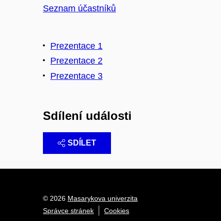
Seznam účastníků
Prezentace 1
Prezentace 2
Prezentace 3
Sdílení události
SDÍLET
© 2026
Masarykova univerzita
Správce stránek
Cookies