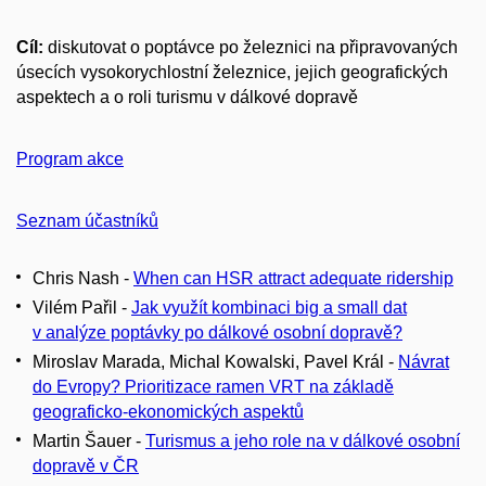
Cíl:
diskutovat o poptávce po železnici na připravovaných
úsecích vysokorychlostní železnice, jejich geografických
aspektech a o roli turismu v dálkové dopravě
Program akce
Seznam účastníků
Chris Nash -
When can HSR attract adequate ridership
Vilém Pařil -
Jak využít kombinaci big a small dat
v analýze poptávky po dálkové osobní dopravě?
Miroslav Marada, Michal Kowalski, Pavel Král -
Návrat
do Evropy? Prioritizace ramen VRT na základě
geograficko-ekonomických aspektů
Martin Šauer -
Turismus a jeho role na v dálkové osobní
dopravě v ČR