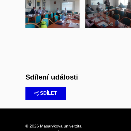
Sdílení události
SDÍLET
© 2026
Masarykova univerzita