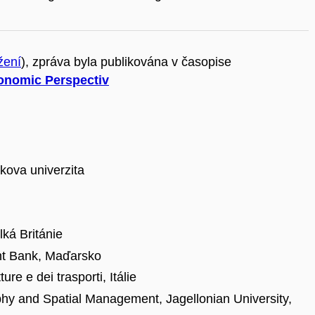
žení
), zpráva byla publikována v časopise
onomic Perspectiv
kova univerzita
lká Británie
nt Bank, Maďarsko
ure e dei trasporti, Itálie
phy and Spatial Management, Jagellonian University,