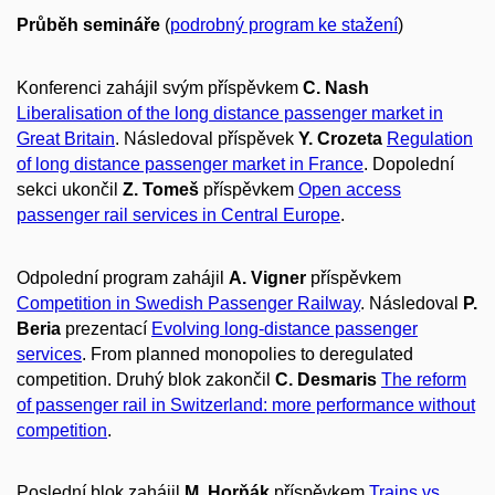
Průběh semináře
(
podrobný program ke stažení
)
Konferenci zahájil svým příspěvkem
C. Nash
Liberalisation of the long distance passenger market in
Great Britain
. Následoval příspěvek
Y. Crozeta
Regulation
of long distance passenger market in France
. Dopolední
sekci ukončil
Z. Tomeš
příspěvkem
Open access
passenger rail services in Central Europe
.
Odpolední program zahájil
A. Vigner
příspěvkem
Competition in Swedish Passenger Railway
. Následoval
P.
Beria
prezentací
Evolving long-distance passenger
services
. From planned monopolies to deregulated
competition. Druhý blok zakončil
C. Desmaris
The reform
of passenger rail in Switzerland: more performance without
competition
.
Poslední blok zahájil
M. Horňák
příspěvkem
Trains vs