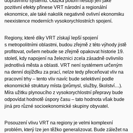
dopravního systému. Otázka potom nestojí jen jaké
pozitivní efekty přinese VRT národní a regionální
ekonomice, ale také nakolik negativně ovlivní ekonomiku
neexistence moderních vysokorychlostních spojení.
Regiony, které díky VRT získají lepší spojení
s metropolitními oblastmi, budou zřejmě z této výhody jistě
profitovat, ovšem nebude se zřejmě opakovat historie 19.
století, kdy napojení na železnici zcela zásadně ovlivnilo
jednotlivá města a oblasti. VRT není systémem určeným
na denní dojížďku za prací, nelze tedy přeceňovat vliv na
pracovní trhy – tento vliv navíc bude selektivní podle
ekonomické struktury místa (průmysl, služby, školství…).
Míra užitku plynoucího z vysokorychlostní přepravy bude
odpovídat hodnotě úspory času – tato hodnota však bude
jiná pro různé socioekonomické skupiny obyvatel.
Posouzení vlivu VRT na regiony je velmi komplexní
problém, který lze jen těžko generalizovat. Bude záležet na