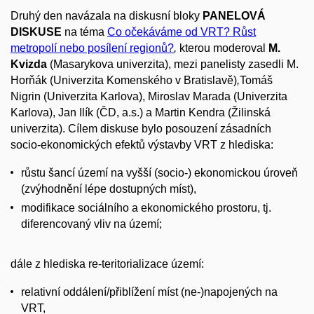
Druhý den navázala na diskusní bloky
PANELOVÁ
DISKUSE
na téma
Co očekáváme od VRT? Růst
metropolí nebo posílení regionů?
,
kterou moderoval
M.
Kvizda
(Masarykova univerzita), mezi panelisty zasedli M.
Horňák (Univerzita Komenského v Bratislavě)
,
Tomáš
Nigrin (Univerzita Karlova), Miroslav Marada (Univerzita
Karlova), Jan Ilík (ČD, a.s.) a Martin Kendra (Žilinská
univerzita). Cílem diskuse bylo posouzení zásadních
socio-ekonomických efektů výstavby VRT z hlediska:
růstu šancí území na vyšší (socio-) ekonomickou úroveň
(zvýhodnění lépe dostupných míst),
modifikace sociálního a ekonomického prostoru, tj.
diferencovaný vliv na území;
dále z hlediska re-teritorializace území:
relativní oddálení/přiblížení míst (ne-)napojených na
VRT,