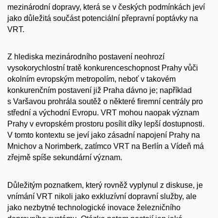
mezinárodní dopravy, která se v českých podmínkách jeví
jako důležitá součást potenciální přepravní poptávky na
VRT.
Z hlediska mezinárodního postavení neohrozí
vysokorychlostní tratě konkurenceschopnost Prahy vůči
okolním evropským metropolím, neboť v takovém
konkurenčním postavení již Praha dávno je; například
s Varšavou prohrála soutěž o některé firemní centrály pro
střední a východní Evropu. VRT mohou naopak význam
Prahy v evropském prostoru posílit díky lepší dostupnosti.
V tomto kontextu se jeví jako zásadní napojení Prahy na
Mnichov a Norimberk, zatímco VRT na Berlín a Vídeň má
zřejmě spíše sekundární význam.
Důležitým poznatkem, který rovněž vyplynul z diskuse, je
vnímání VRT nikoli jako exkluzívní dopravní služby, ale
jako nezbytné technologické inovace železničního