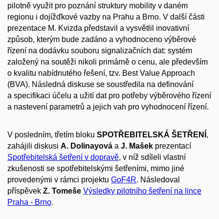
pilotně využit pro poznání struktury mobility v daném
regionu i dojížďkové vazby na Prahu a Brno. V další části
prezentace M. Kvizda představil a vysvětlil inovativní
způsob, kterým bude zadáno a vyhodnoceno výběrové
řízení na dodávku souboru signalizačních dat: systém
založený na soutěži nikoli primárně o cenu, ale především
o kvalitu nabídnutého řešení, tzv. Best Value Approach
(BVA). Následná diskuse se soustředila na definování
a specifikaci účelu a užití dat pro potřeby výběrového řízení
a nastevení parametrů a jejich vah pro vyhodnocení řízení.
V posledním, třetím bloku
SPOTŘEBITELSKÁ ŠETŘENÍ
,
zahájili diskusi
A. Dolinayová
a
J. Mašek
prezentací
Spotřebitelská šetření v dopravě
, v níž sdíleli vlastní
zkušenosti se spotřebitelskými šetřeními, mimo jiné
provedenými v rámci projektu
GoF4R
. Následoval
příspěvek
Z. Tomeše
Výsledky pilotního šetření na lince
Praha - Brno
.