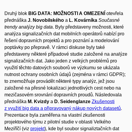
Druhý blok
BIG DATA: MOŽNOSTI A OMEZENÍ
otevřela
přednáška
J. Novobilského
a
L. Kovárníka
Současné
trendy analýzy big data
. Byly představeny možnosti, které
analýza signalizačních dat mobilních operátorů nabízí pro
řešení dopravních projektů a pro poznání a modelování
poptávky po přepravě. V rámci diskuse byly také
představeny některé případové studie založené na analýze
signalizačních dat. Jako jeden z velkých problémů pro
využití těchto datových souborů ve výzkumu se ukázala
nutnost ochrany osobních údajů (zejména v rámci GDPR);
to znemožňuje provádět některé typy analýz, jež jsou
založené na přesné lokalizaci jednotlivých cest nebo na
mezičasovém srovnání dopravních proudů. Následovala
přednáška
M. Kvizdy
a
D. Seidenglanze
Zkušenosti
z využití big data a připravovaný nákup nových datasetů
.
Prezentace byla zaměřena na vlastní zkušenosti
projektového týmu z pilotní studie v oblasti Velkého
Meziříčí (viz
projekt
), kde byl soubor signaliztačních dat