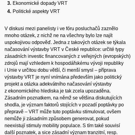
Ekonomické dopady VRT
Politické aspekty VRT
V diskusi mezi panelisty i ve fóru posluchačů zaznělo
mnoho otázek, z nichž ne na všechny bylo lze najít
uspokojivou odpověď. Jedna z takových otázek se týkala
načasování výstavby VRT v České republice: určité typy
zásadních investic financovaných z veřejných (evropských)
zdrojů mají vzhledem k hospodářskému vývoji republiky
i Unie v určitou dobu větší, či menší smysl – příprava
výstavby VRT je nyní vnímána především jako politický
projekt a otázka adekvátního načasování výstavby
z ekonomického hlediska je tak zcela upozaděna.
Zásadním poznatkem, na němž se většina diskutujících
shodla, je význam faktorů stojících v pozadí poptávky po
přepravě – VRT může tuto poptávku stimulovat, ovšem
nemůže ji zásadním způsobem generovat, pokud
neexistují stimuly mobility populace. S tím také souvisí
další poznatek, a sice zásadní význam tranzitní, resp.