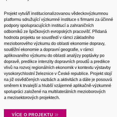
Projekt vytváří institucionalizovanou vědeckovýzkumnou
platformu sdružující výzkumné instituce s firmami za účinné
podpory spolupracujících institucí a zahraničních
odborníků ze špičkových evropských pracovišť. Přidaná
hodnota projektu se soustředí v rámci základního
mezioborového výzkumu do oblasti ekonomie dopravy,
soutěžní ekonomie a dopravní geografie, v rámci
aplikovaného výzkumu do oblasti analýzy poptávky po
dopravě, predikce intenzity dopravních proudů a predikce
vlivů na rozvoj regionálních ekonomik v kontextu výstavby
vysokorychlostní železnice v České republice. Projekt stojí
na již osvědčených vazbách a aktivitách a dále je posouvá
směrem k trvalejší a hlubší vzájemné aplikačně-výzkumné
spolupráci založené na multilaterálních mezioborových
a mezisektorových projektech.
VÍCE O PROJEKTU