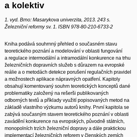
a kolektiv
1. vyd. Brno: Masarykova univerzita, 2013. 243 s.
Železniční reformy sv. 1. ISBN 978-80-210-6733-2
Kniha podává souhrnný přehled o současném stavu
teoretického poznání a modelování v oblasti fungování
a regulace intermodální a intramodální konkurence na trhu
železničních dopravních služeb s důrazem na evropské
reálie a o metodách detekce porušení regulačních pravidel
a možnostech aplikace nápravných opatření. Kapitoly
obsahují komentovaný souhrn teoretických konceptů dané
problematiky založený na rešerši publikovaných
odborných textů a příklady využití popisovaných metod na
základě vlastního výzkumu autorů knihy. První kapitola se
zabývá současným stavem teoretického poznání v oblasti
zavádění konkurence na evropských, původně státních,
monopolních trzích železniční dopravy a dále praktickou
implementací železničních reforem v členských zemích