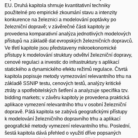
EU. Druhá kapitola shrnuje kvantitativní techniky
použitelné pro empirické zkoumání stavu a intenzity
konkurence na železnici a modelování poptávky po
železniční dopravě; v závěrečné části kapitoly je
provedena komparativní analýza jednotlivých modelových
přístupů na základě dat evropských železničních dopravců.
Ve třetí kapitole jsou představeny mikroekonomické
přístupy k modelování struktury odvětví železniční dopravy,
cenové regulaci a investic do infrastruktury s aplikací
statického a dynamického efektu režimů regulace. Čtvrtá
kapitola popisuje metody vymezování relevantního trhu na
základě SSNIP testu, cenových testů, analýzy kritické
ztráty a spotřebitelských šetření a analyzuje specifika tzv.
bidding markets; v závěru kapitoly je provedena praktická
aplikace vymezení relevantního trhu v osobní železniční
dopravě. Pátá kapitola se zabývá geografickými přístupy
k modelování železničního dopravního trhu a aplikací
geografické metody vymezení relevantního trhu. Poslední,
šestá kapitola dává přehled o využití dříve popsaných