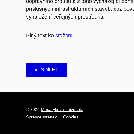
dopravního proudu a z toho vycházející odh
příslušných infrastrukturních staveb, což po
vynaložení veřejných prostředků.
Plný text ke
stažení
.
SDÍLET
© 2026
Masarykova univerzita
Správce stránek
Cookies