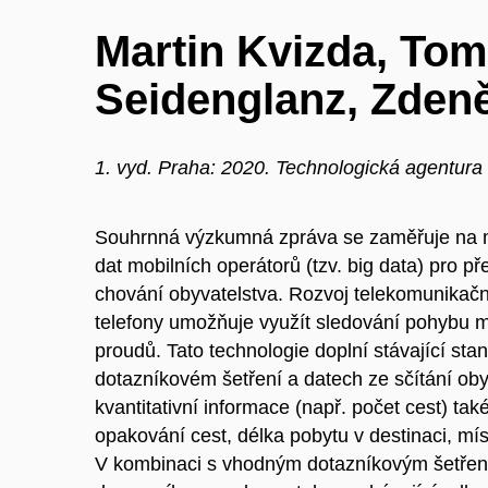
Martin Kvizda, Tom
Seidenglanz, Zdeně
1. vyd. Praha: 2020. Technologická agentura
Souhrnná výzkumná zpráva se zaměřuje na mož
dat mobilních operátorů (tzv. big data) pro p
chování obyvatelstva. Rozvoj telekomunikačn
telefony umožňuje využít sledování pohybu m
proudů. Tato technologie doplní stávající st
dotazníkovém šetření a datech ze sčítání ob
kvantitativní informace (např. počet cest) tak
opakování cest, délka pobytu v destinaci, mí
V kombinaci s vhodným dotazníkovým šetření