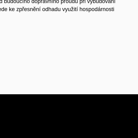
ad budoucího dopravního proudu při vybudování
vede ke zpřesnění odhadu využití hospodárnosti