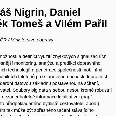
áš Nigrin, Daniel
k Tomeš a Vilém Pařil
 ČR / Ministerstvo dopravy
nosti a definici využití zbytkových signalizačních
řesnější monitoring, analýzu a predikci dopravního
ích technologií a penetrace společnosti mobilními
obilních telefonů pro stanovení mocnosti dopravních
andardní datovou základnu postavenou na sčítání,
yvatel. Soubory big data s sebou nesou kromě robustní
é nezanedbatelné informace kvalitativní (např.
sto předpokládaného bydliště cestovatele, apod.).
m tak může být zpřesněno určení stávajícího