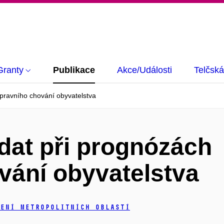
Granty
Publikace
Akce/Události
Telčská
opravního chování obyvatelstva
 dat při prognózách
vání obyvatelstva
ení metropolitních oblastí