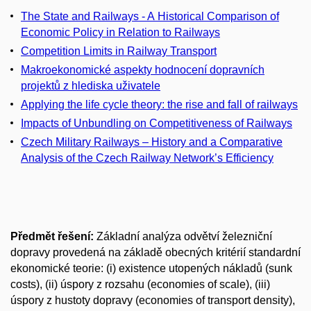
The State and Railways - A Historical Comparison of
Economic Policy in Relation to Railways
Competition Limits in Railway Transport
Makroekonomické aspekty hodnocení dopravních
projektů z hlediska uživatele
Applying the life cycle theory: the rise and fall of railways
Impacts of Unbundling on Competitiveness of Railways
Czech Military Railways – History and a Comparative
Analysis of the Czech Railway Network’s Efficiency
Předmět řešení:
Základní analýza odvětví železniční
dopravy provedená na základě obecných kritérií standardní
ekonomické teorie: (i) existence utopených nákladů (sunk
costs), (ii) úspory z rozsahu (economies of scale), (iii)
úspory z hustoty dopravy (economies of transport density),