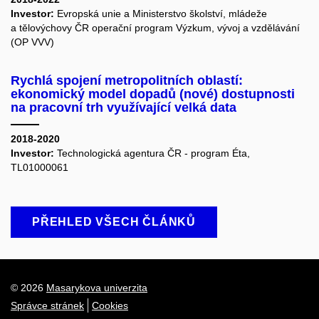
Investor:
Evropská unie a Ministerstvo školství, mládeže
a tělovýchovy ČR operační program Výzkum, vývoj a vzdělávání
(OP VVV)
Rychlá spojení metropolitních oblastí:
ekonomický model dopadů (nové) dostupnosti
na pracovní trh využívající velká data
2018-2020
Investor:
Technologická agentura ČR - program Éta,
TL01000061
PŘEHLED VŠECH ČLÁNKŮ
© 2026
Masarykova univerzita
Správce stránek
Cookies