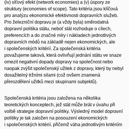
(iv) síťový efekt (network economies) a (v) úspory ze
struktury (economies of scope). Tato kritéria jsou klíčová
pro analýzu ekonomické efektivnosti dopravních služeb.
Pro železniční dopravu je (a vždy byla) směrodatná
dopravní politika státu, neboť stát rozhoduje o cílech,
preferencích a do značné míry i nákladech jednotlivých
dopravních módů na základě nejen ekonomických, ale
i společenských kritérií. Za společenská kritéria
považujeme taková, která ovlivňují jednání státu ve snaze
omezit negativní dopady dopravy na společnost nebo
naopak zvýšit společenský užitek z dopravy, který by nebyl
dosažitelný tržními silami (což ovšem znamená
přerozdělení užitků mezi skupinami subjektů).
Společenská kritéria jsou založena na několika
teoretických konceptech, jež stát může brát v úvahu při
volbě strategie dopravní politiky. Výsledný model dopravní
politiky je tak založen na posouzení ekonomických
i společenských kritérií, přičemž váha jednotlivým kritériím