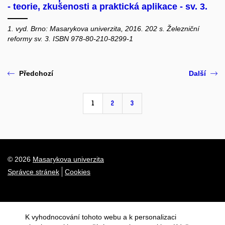
- teorie, zkušenosti a praktická aplikace - sv. 3.
1. vyd. Brno: Masarykova univerzita, 2016. 202 s. Železniční
reformy sv. 3. ISBN 978-80-210-8299-1
Předchozí
Další
1
2
3
© 2026
Masarykova univerzita
Správce stránek
Cookies
K vyhodnocování tohoto webu a k personalizaci