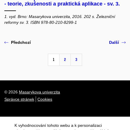
- teorie, zkušenosti a praktická aplikace - sv. 3.
1. vyd. Brno: Masarykova univerzita, 2016. 202 s. Železniční
reformy sv. 3. ISBN 978-80-210-8299-1
Předchozí
Další
1
2
3
© 2026
Masarykova univerzita
Správce stránek
Cookies
K vyhodnocování tohoto webu a k personalizaci