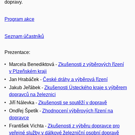
dopravy.
Program akce
Seznam účastníků
Prezentace:
Marcela Benediktová -
Zkušenosti z výběrových řízení
v Plzeňském kraji
Jan Hrabáček -
České dráhy a výběrová řízení
Jakub Jeřábek -
Zkušenosti Ústeckého kraje s výběrem
dopravců na železnici
Jiří Nálevka -
Zkušenosti se soutěží v dopravě
Ondřej Špetík -
Zhodnocení výběrových řízení na
dopravce
František Vichta -
Zkušenosti z výběru dopravce pro
veřejné služby v dálkové železniční osobní dopravě