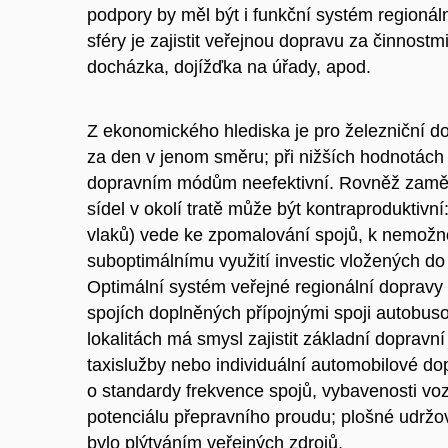
podpory by měl být i funkční systém regionál
sféry je zajistit veřejnou dopravu za činnostmi,
docházka, dojížďka na úřady, apod.
Z ekonomického hlediska je pro železniční d
za den v jenom směru; při nižších hodnotách 
dopravním módům neefektivní. Rovněž zaměře
sídel v okolí tratě může být kontraproduktiv
vlaků) vede ke zpomalování spojů, k nemožno
suboptimálnímu využití investic vložených do 
Optimální systém veřejné regionální dopravy 
spojích doplněných přípojnými spoji autobuso
lokalitách má smysl zajistit základní dopravn
taxislužby nebo individuální automobilové do
o standardy frekvence spojů, vybavenosti vo
potenciálu přepravního proudu; plošné udržo
bylo plýtváním veřejných zdrojů.