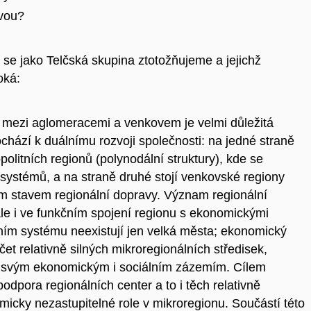
ovou?
ž se jako Telčská skupina ztotožňujeme a jejichž
oká:
ti mezi aglomeracemi a venkovem je velmi důležitá
chází k duálnímu rozvoji společnosti: na jedné straně
politních regionů (polynodální struktury), kde se
systémů, a na straně druhé stojí venkovské regiony
ím stavem regionální dopravy. Význam regionální
 ale i ve funkčním spojení regionu s ekonomickými
ním systému neexistují jen velká města; ekonomický
t relativně silných mikroregionálních středisek,
se svým ekonomickým i sociálním zázemím. Cílem
odpora regionálních center a to i těch relativně
micky nezastupitelné role v mikroregionu. Součástí této