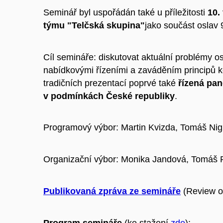
Seminář byl uspořádán také u příležitosti
10.
týmu "Telčská skupina"
jako součást oslav 
Cíl semináře: diskutovat aktuální problémy o
nabídkovými řízeními a zaváděním principů k
tradičních prezentací poprvé také
řízená pan
v podmínkách České republiky
.
Programový výbor: Martin Kvizda, Tomáš Nig
Organizační výbor: Monika Jandová, Tomáš P
Publikovaná zpráva ze semináře
(Review o
Program semináře
(ke stažení
zde
):