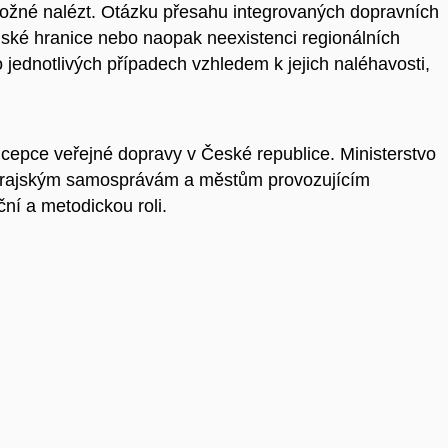
možné nalézt. Otázku přesahu integrovaných dopravních
jské hranice nebo naopak neexistenci regionálních
o jednotlivých případech vzhledem k jejich naléhavosti,
ncepce veřejné dopravy v České republice. Ministerstvo
e krajským samosprávám a městům provozujícím
ní a metodickou roli.