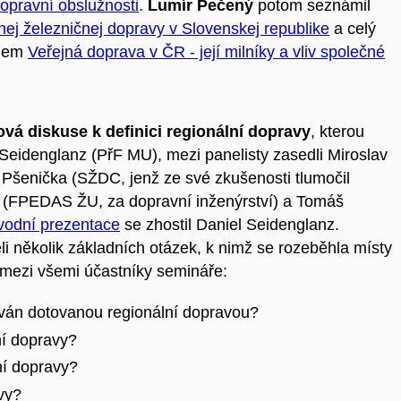
dopravní obslužnosti
.
Lumír Pečený
potom seznámil
bnej železničnej dopravy v Slovenskej republike
a celý
nem
Veřejná doprava v ČR - její milníky a vliv společné
ová diskuse k definici regionální dopravy
, kterou
eidenglanz (PřF MU), mezi panelisty zasedli Miroslav
 Pšenička (SŽDC, jenž ze své zkušenosti tlumočil
ý (FPEDAS ŽU, za dopravní inženýrství) a Tomáš
vodní prezentace
se zhostil Daniel Seidenglanz.
li několik základních otázek, k nimž se rozeběhla místy
i mezi všemi účastníky semináře:
ován dotovanou regionální dopravou?
ní dopravy?
ní dopravy?
vy?