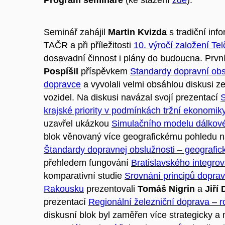
Seminář zahájil
Martin Kvizda
s tradiční inf
TAČR a při příležitosti
10. výročí založení Te
dosavadní činnost i plány do budoucna. První
Pospíšil
příspěvkem
Standardy dopravní obs
dopravce
a vyvolali velmi obsáhlou diskusi 
vozidel. Na diskusi navázal svojí prezentací
S
krajské priority v podmínkách tržní ekonomiky
uzavřel ukázkou
Simulačního modelu dálkové
blok věnovaný více geografickému pohledu n
Štandardy dopravnej obslužnosti – geografic
přehledem fungování
Bratislavského integr
komparativní studie
Srovnání principů dopra
Rakousku
prezentovali
Tomáš Nigrin
a
Jiří
prezentací
Regionální železniční doprava –
diskusní blok byl zaměřen více strategicky a