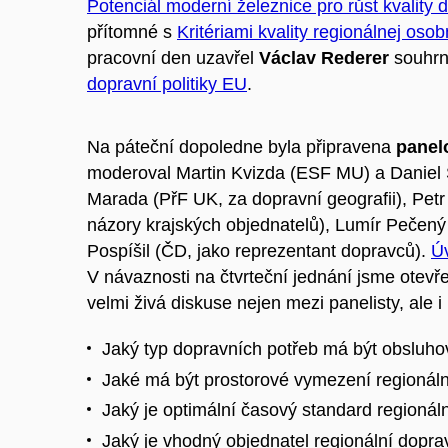
Potenciál moderní železnice pro růst kvality 
přítomné s
Kritériami kvality regionálnej oso
pracovní den uzavřel
Václav Rederer
souhr
dopravní politiky EU
.
Na páteční dopoledne byla připravena
panel
moderoval Martin Kvizda (ESF MU) a Daniel S
Marada (PřF UK, za dopravní geografii), Petr
názory krajských objednatelů), Lumír Pečen
Pospíšil (ČD, jako reprezentant dopravců).
Ú
V návaznosti na čtvrteční jednání jsme otevře
velmi živá diskuse nejen mezi panelisty, ale 
Jaký typ dopravních potřeb má být obsluh
Jaké má být prostorové vymezení regionál
Jaký je optimální časový standard regionál
Jaký je vhodný objednatel regionální dopra