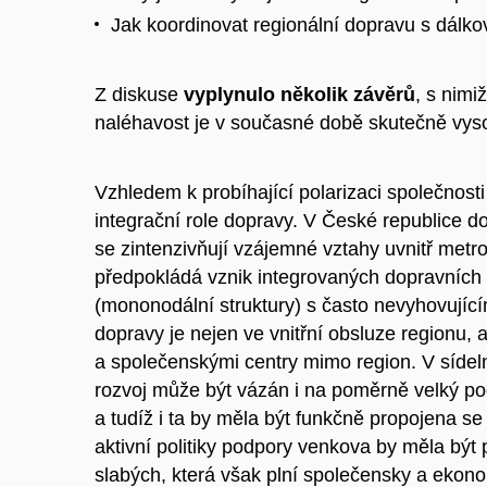
Jak koordinovat regionální dopravu s dálk
Z diskuse
vyplynulo několik závěrů
, s nimi
naléhavost je v současné době skutečně vys
Vzhledem k probíhající polarizaci společnos
integrační role dopravy. V České republice do
se zintenzivňují vzájemné vztahy uvnitř metro
předpokládá vznik integrovaných dopravních 
(mononodální struktury) s často nevyhovujíc
dopravy je nejen ve vnitřní obsluze regionu,
a společenskými centry mimo region. V sídel
rozvoj může být vázán i na poměrně velký poče
a tudíž i ta by měla být funkčně propojena 
aktivní politiky podpory venkova by měla být p
slabých, která však plní společensky a ekono