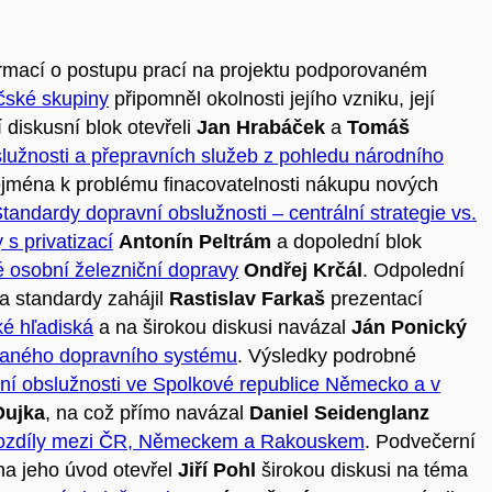
ormací o postupu prací na projektu podporovaném
lčské skupiny
připomněl okolnosti jejího vzniku, její
 diskusní blok otevřeli
Jan Hrabáček
a
Tomáš
lužnosti a přepravních služeb z pohledu národního
zejména k problému finacovatelnosti nákupu nových
tandardy dopravní obslužnosti – centrální strategie vs.
 s privatizací
Antonín Peltrám
a dopolední blok
 osobní železniční dopravy
Ondřej Krčál
. Odpolední
a standardy zahájil
Rastislav Farkaš
prezentací
ké hľadiská
a na širokou diskusi navázal
Ján Ponický
ovaného dopravního systému
. Výsledky podrobné
vní obslužnosti ve Spolkové republice Německo a v
 Dujka
, na což přímo navázal
Daniel Seidenglanz
 rozdíly mezi ČR, Německem a Rakouskem
. Podvečerní
 na jeho úvod otevřel
Jiří Pohl
širokou diskusi na téma