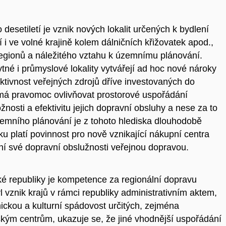
etiletí je vznik nových lokalit určených k bydlení
 i ve volné krajině kolem dálničních křižovatek apod.,
egionů a náležitého vztahu k územnímu plánování.
tné i průmyslové lokality vytvářejí ad hoc nové nároky
ektivnost veřejných zdrojů dříve investovaných do
a má pravomoc ovlivňovat prostorové uspořádání
osti a efektivitu jejich dopravní obsluhy a nese za to
zemního plánování je z tohoto hlediska dlouhodobě
platí povinnost pro nově vznikající nákupní centra
ní své dopravní obslužnosti veřejnou dopravou.
 republiky je kompetence za regionální dopravu
 vznik krajů v rámci republiky administrativním aktem,
ickou a kulturní spádovost určitých, zejména
ským centrům, ukazuje se, že jiné vhodnější uspořádání