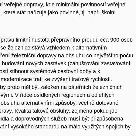
ní veřejné dopravy, kde minimální povinností veřejné
 které stát nařizuje jako povinné, tj. např. školní
opravu limitní hustota přepravního proudu cca 900 osob
se železnice stává vzhledem k alternativním
ní železniční dopravy na obsluhu co největšího počtu
ní: budování nových zastávek (zahušťování zastavování
sti stihnout systémové cestovní doby a k
modernizace tratí ke zvýšení traťové rychlosti.
by proto měl být založen na páteřních železničních
vými. V řídce osídlených regionech a odlehlých
í obsluhu alternativními způsoby, včetně dotované
pravy. Kvalita takové obsluhy, zejména pokud jde
zidla a doprovodných služeb musí být přizpůsobena
vání vysokého standardu na málo využitých spojích by