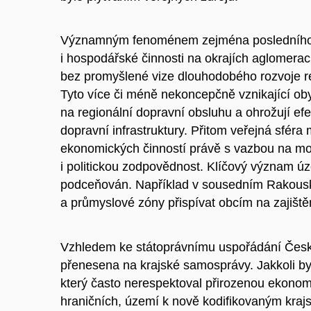
Významným fenoménem zejména posledního des
i hospodářské činnosti na okrajích aglomerací
bez promyšlené vize dlouhodobého rozvoje r
Tyto více či méně nekoncepčně vznikající oby
na regionální dopravní obsluhu a ohrožují ef
dopravní infrastruktury. Přitom veřejná sfér
ekonomických činností právě s vazbou na možn
i politickou zodpovědnost. Klíčový význam ú
podceňován. Například v sousedním Rakousku 
a průmyslové zóny přispívat obcím na zajiště
Vzhledem ke státoprávnímu uspořádání České
přenesena na krajské samosprávy. Jakkoli byl
který často nerespektoval přirozenou ekonom
hraničních, území k nově kodifikovaným kraj