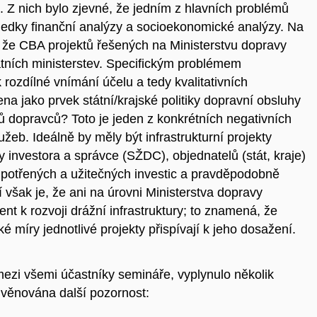
. Z nich bylo zjevné, že jedním z hlavních problémů
ledky finanční analýzy a socioekonomické analýzy. Na
, že CBA projektů řešených na Ministerstvu dopravy
atních ministerstev. Specifickým problémem
k rozdílné vnímání účelu a tedy kvalitativních
na jako prvek státní/krajské politiky dopravní obsluhy
ů dopravců? Toto je jeden z konkrétních negativních
užeb. Ideálně by měly být infrastrukturní projekty
investora a správce (SŽDC), objednatelů (stát, kraje)
ě potřených a užitečných investic a pravděpodobně
však je, že ani na úrovni Ministerstva dopravy
t k rozvoji drážní infrastruktury; to znamená, že
é míry jednotlivé projekty přispívají k jeho dosažení.
 mezi všemi účastníky semináře, vyplynulo několik
 věnována další pozornost: