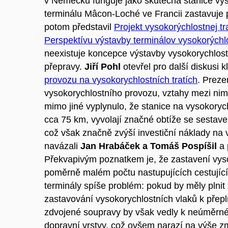
v Německu funguje jako skutečná stanice vys
terminálu Mâcon-Loché ve Francii zastavuje 
potom představil
Projekt vysokorýchlostnej t
Perspektívu výstavby terminálov vysokorýchlo
neexistuje koncepce výstavby vysokorychlostn
přepravy.
Jiří Pohl
otevřel pro další diskusi 
provozu na vysokorychlostních tratích
. Preze
vysokorychlostního provozu, vztahy mezi nim
mimo jiné vyplynulo, že stanice na vysokorych
cca 75 km, vyvolají značné obtíže se sestav
což však značně zvýší investiční náklady na 
navázali
Jan Hrabáček a Tomáš Pospíšil
a 
Překvapivým poznatkem je, že zastavení vysok
poměrně malém počtu nastupujících cestujícíc
terminály spíše problém: pokud by měly plnit
zastavování vysokorychlostních vlaků k přep
zdvojené soupravy by však vedly k neúměrné
dopravní vrstvy, což ovšem narazí na výše z