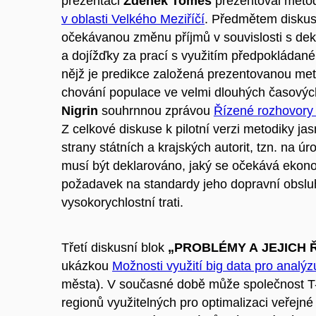
prezentaci
Zdeněk Tomeš
prezentoval metod
v oblasti Velkého Meziříčí
. Předmětem diskus
očekávanou změnu příjmů v souvislosti s d
a dojížďky za prací s využitím předpokládané
nějž je predikce založená prezentovanou met
chování populace ve velmi dlouhých časovýc
Nigrin
souhrnnou zprávou
Řízené rozhovory 
Z celkové diskuse k pilotní verzi metodiky ja
strany státních a krajských autorit, tzn. na
musí být deklarováno, jaký se očekává ekonom
požadavek na standardy jeho dopravní obslu
vysokorychlostní trati.
Třetí diskusní blok
„PROBLÉMY A JEJICH 
ukázkou
Možnosti využití big data pro analýz
města). V současné době může společnost T-
regionů využitelných pro optimalizaci veřejn