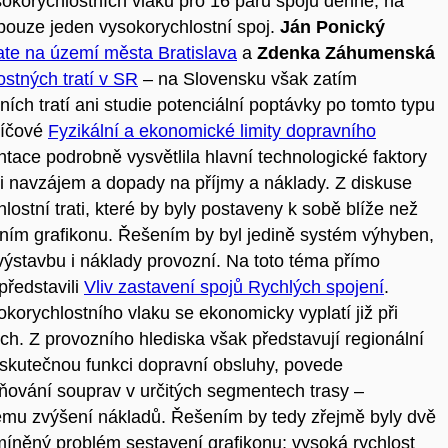
okorychlostních vlaků pro 16 párů spojů denně, na
pouze jeden vysokorychlostní spoj.
Ján Ponický
rate na území města Bratislava
a
Zdenka Záhumenská
stných tratí v SR
– na Slovensku však zatím
ích tratí ani studie potenciální poptávky po tomto typu
klíčové
Fyzikální a ekonomické limity dopravního
ntace podrobně vysvětlila hlavní technologické faktory
i navzájem a dopady na příjmy a náklady. Z diskuse
lostní trati, které by byly postaveny k sobě blíže než
ením grafikonu. Řešením by byl jedině systém výhyben,
výstavbu i náklady provozní. Na toto téma přímo
představili
Vliv zastavení spojů Rychlých spojení
.
orychlostního vlaku se ekonomicky vyplatí již při
h. Z provozního hlediska však představují regionální
 skutečnou funkci dopravní obsluhy, povede
lňování souprav v určitých segmentech trasy –
mu zvýšení nákladů. Řešením by tedy zřejmě byly dvě
míněný problém sestavení grafikonu; vysoká rychlost