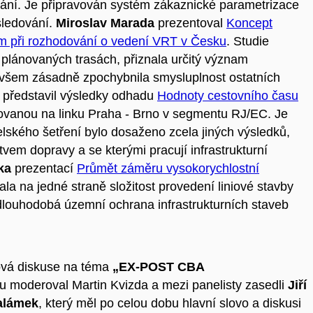
ání. Je připravován systém zákaznické parametrizace
sledování.
Miroslav Marada
prezentoval
Koncept
ium při rozhodování o vedení VRT v Česku
. Studie
v plánovaných trasách, přiznala určitý význam
všem zásadně zpochybnila smysluplnost ostatních
představil výsledky odhadu
Hodnoty cestovního času
vanou na linku Praha - Brno v segmentu RJ/EC. Je
elského šetření bylo dosaženo zcela jiných výsledků,
tvem dopravy a se kterými pracují infrastrukturní
ka
prezentací
Průmět záměru vysokorychlostní
ala na jedné straně složitost provedení liniové stavby
dlouhodobá územní ochrana infrastrukturních staveb
ová diskuse na téma
„EX-POST CBA
ou moderoval Martin Kvizda a mezi panelisty zasedli
Jiří
alámek
, který měl po celou dobu hlavní slovo a diskusi