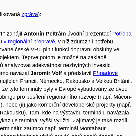
likovaná
zpráva
):
I"
zahájil
Antonín Peltrám
úvodní prezentací
Potřeba
ů v regionální přepravě
, v níž zdůraznil potřebu
vané české VRT plnit funkci dopravní obsluhy ve
ojektem. Teprve potom je možné na základě
ů analyzovat adekvátnost nezbytných investic
římo navázal
Jaromír Volf
a představil
Případové
nujících Francii, Německo, Rakousko a Velkou Británii.
, že tyto terminály byly v Evropě vybudovány ze dvou
obbingu pro posílení regionálního rozvoje (např. Mâcon-
 nebo (ii) jako komerční developerské projekty (např.
 v Rakousku). Tam, kde na výstavbu terminálu navázala
azuje terminál vyšší využití. Zajímavý je také rozdíl
erminálů: zatímco např. terminál Montabaur