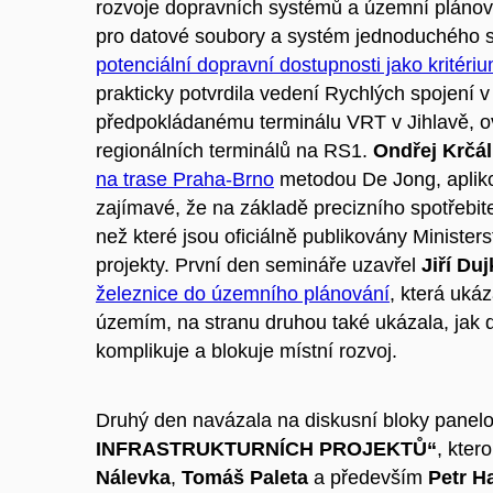
rozvoje dopravních systémů a územní plánov
pro datové soubory a systém jednoduchého 
potenciální dopravní dostupnosti jako kritér
prakticky potvrdila vedení Rychlých spojení 
předpokládanému terminálu VRT v Jihlavě, o
regionálních terminálů na RS1.
Ondřej Krčál
na trase Praha-Brno
metodou De Jong, apliko
zajímavé, že na základě precizního spotřebit
než které jsou oficiálně publikovány Ministers
projekty. První den semináře uzavřel
Jiří Duj
železnice do územního plánování
, která ukáz
územím, na stranu druhou také ukázala, jak 
komplikuje a blokuje místní rozvoj.
Druhý den navázala na diskusní bloky panel
INFRASTRUKTURNÍCH PROJEKTŮ“
, kter
Nálevka
,
Tomáš Paleta
a především
Petr H