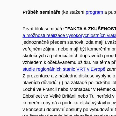
Průběh semináře
(ke stažení
program
a pub
První blok semináře
"FAKTA A ZKUŠENOST
a možnosti realizace vysokorychlostních vlak
jednoznačně předem stanovit, zda mají uvažo
veřejném zájmu, nebo mají být komerčním pr
skutečných a potenciálních dopravních proud
vzhledem k očekávanému užitku. Na téma p
studie regionálních stanic VRT v Evropě
zahr
Z prezentace a z následné diskuse vyplynulo
hlavních důvodů: (i) na základě politického l
Loché ve Francii nebo Montabaur v Německu),
Ebbsfleet ve Velké Británii nebo Tullnerfeld
komerční obytná a podnikatelská výstavba, vyk
v konceptu dopravní obsluhy po vybudování t