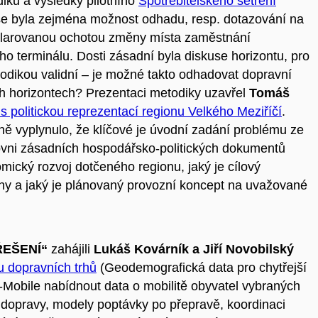
iku a výsledky pilotního
Spotřebitelského šetření
e byla zejména možnost odhadu, resp. dotazování na
eklarovanou ochotou změny místa zaměstnání
ho terminálu. Dosti zásadní byla diskuse horizontu, pro
odikou validní – je možné takto odhadovat dopravní
h horizontech? Prezentaci metodiky uzavřel
Tomáš
s politickou reprezentací regionu Velkého Meziříčí
.
sně vyplynulo, že klíčové je úvodní zadání problému ze
 úrovni zásadních hospodářsko-politických dokumentů
ický rozvoj dotčeného regionu, jaký je cílový
hy a jaký je plánovaný provozní koncept na uvažované
ŘEŠENÍ“
zahájili
Lukáš Kovárník a Jiří Novobilský
u dopravních trhů
(Geodemografická data pro chytřejší
Mobile nabídnout data o mobilitě obyvatel vybraných
é dopravy, modely poptávky po přepravě, koordinaci