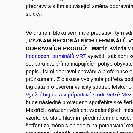
přepravy a s tím související změna dopravníh
špičky.
Ve druhém bloku semináře představil tým sd
„VÝZNAM REGIONÁLNÍCH TERMINÁLŮ 
DOPRAVNÍCH PROUDŮ“
.
Martin Kvizda
v 
hodnocení terminálů VRT
vysvětlil základní 
souboru dat přímo mapujících pohyb obyvatel 
popisujícími dopravní chování a preference 
průzkumem. Z diskuse vyplynula potřeba podr
big data pro ověření validity spotřebitelského
Využití big data v případové studii Velké Mezi
bude následně provedeno spotřebitelské šetř
Meziříčí, zařazení větších, vzdálenějších mě
vzorku se stalo hlavním předmětem diskuse.
šetření zejména s ohledem na potenciální exi