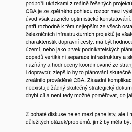
podpořil ukázkami z reálně řešených projektů
CBA je ze zpětného pohledu rozpor mezi výs
úvod však zaznělo optimistické konstatování
patří rozhodně k těm nejlepším ze všech ost
železničních infrastrukturních projektů je vša
charakteristik dopravní cesty: má být hodnoce
území, nebo jako prvek podnikatelských plán
dopadů vertikální separace infrastruktury a sl
nazírány a hodnoceny koordinovaně ze strany 
i dopravců; zlepšilo by to plánování skutečn
zreálnilo prováděné CBA. Zásadní komplikací 
neexistuje žádný skutečný strategický dokumen
chybí cíl a není tedy možné poměřovat, do jak
Z bohaté diskuse nejen mezi panelisty, ale i
důležitých otázek/problémů, jimž by měla být