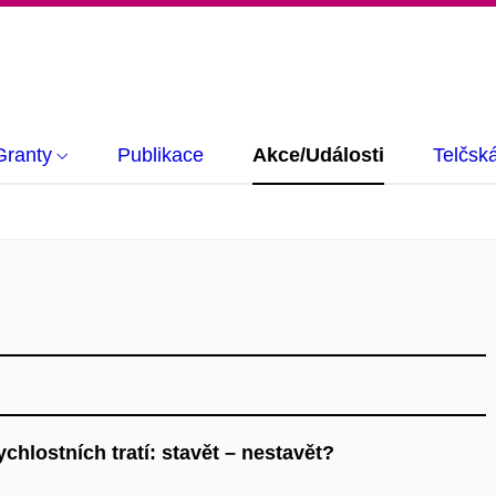
Granty
Publikace
Akce/Události
Telčsk
chlostních tratí: stavět – nestavět?