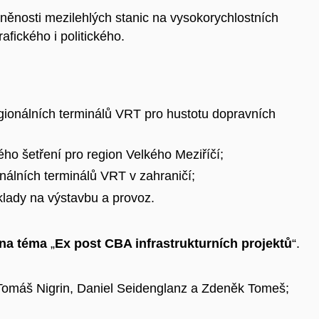
něnosti mezilehlých stanic na vysokorychlostních
fického i politického.
ionálních terminálů VRT pro hustotu dopravních
ého šetření pro region Velkého Meziříčí;
nálních terminálů VRT v zahraničí;
klady na výstavbu a provoz.
 na téma
„
Ex post CBA infrastrukturních projektů
“.
Tomáš Nigrin, Daniel Seidenglanz a Zdeněk Tomeš;